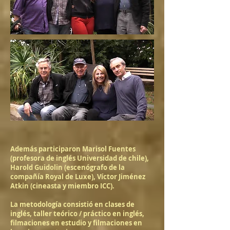
Además participaron Marisol Fuentes
(profesora de inglés Universidad de chile),
Harold Guidolin (escenógrafo de la
compañía Royal de Luxe), Víctor Jiménez
Atkin (cineasta y miembro ICC).
La metodología consistió en clases de
inglés, taller teórico / práctico en inglés,
filmaciones en estudio y filmaciones en