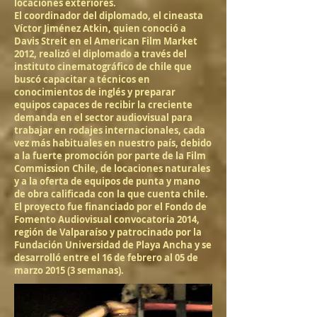
locaciones exteriores.
El coordinador del diplomado, el cineasta
Víctor Jiménez Atkin, quien conoció a
Davis Streit en el American Film Market
2012, realizó el diplomado a través del
instituto cinematográfico de chile que
buscó capacitar a técnicos en
conocimientos de inglés y preparar
equipos capaces de recibir la creciente
demanda en el sector audiovisual para
trabajar en rodajes internacionales, cada
vez más habituales en nuestro país, debido
a la fuerte promoción por parte de la Film
Commission Chile, de locaciones naturales
y a la oferta de equipos de punta y mano
de obra calificada con la que cuenta chile.
El proyecto fue financiado por el Fondo de
Fomento Audiovisual convocatoria 2014,
región de Valparaíso y patrocinado por la
Fundación Universidad de Playa Ancha y se
desarrolló entre el 16 de febrero al 05 de
marzo 2015 (3 semanas).